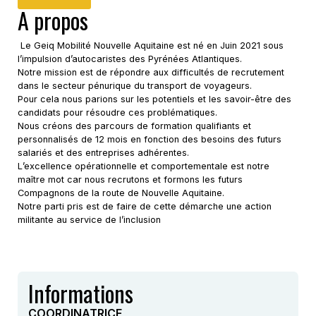
A propos
Le
Geiq
Mobilité Nouvelle Aquitaine est né en Juin 2021 sous
l’impulsion d’autocaristes des Pyrénées Atlantiques.
Notre mission est de répondre aux difficultés de recrutement
dans le secteur
pénurique
du transport de voyageurs.
Pour cela nous parions sur les potentiels et les savoir-être des
candidats pour résoudre ces problématiques.
Nous créons des parcours de formation qualifiants et
personnalisés de 12 mois en fonction des besoins des futurs
salariés et des entreprises adhérentes.
L’excellence opérationnelle et comportementale est notre
maître mot car nous recrutons et formons les futurs
Compagnons de la route de Nouvelle Aquitaine.
Notre parti pris est de faire de cette démarche une action
militante au service de l’inclusion
Informations
COORDINATRICE